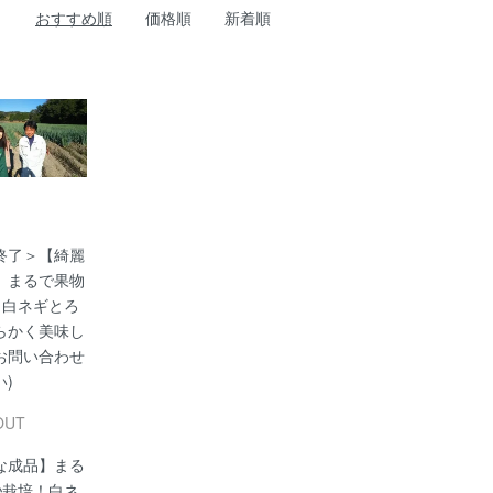
おすすめ順
価格順
新着順
終了＞【綺麗
】まるで果物
！白ネギとろ
らかく美味し
(お問い合わせ
)
OUT
な成品】まる
♪栽培！白ネ