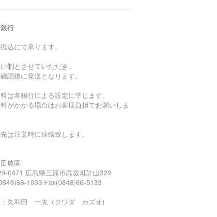
島銀行
行振込にて承ります。
払い制とさせていただき、
金確認後に発送となります。
数料は各銀行による設定に準じます。
数料がかかる場合はお客様負担でお願いしま
。
込先は注文時に連絡致します。
久和田農園
29-0471 広島県三原市高坂町許山329
(0848)66-1033 Fax(0848)66-5133
表：久和田 一夫（クワダ カズオ)