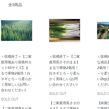
全3商品
＜収穫終了＞【ご家
＜収穫終了＞【ご家
＜収穫
庭用傷あり規格外カ
庭用長さそのまま】
な成品
ット60サイズ】ま
まるで果物♪栽培！
♪栽培
るで果物♪栽培！白
白ネギとろ～り柔ら
～り柔
ネギとろ～り柔らか
かく美味しい(お問
い2kg
く美味しい(お問い
い合わせください)
ください
合わせください)
SOLD OUT
SOLD 
SOLD OUT
【ご家庭用長さその
【綺麗
【ご家庭用傷あり規
まま】まるで果物♪
で果物