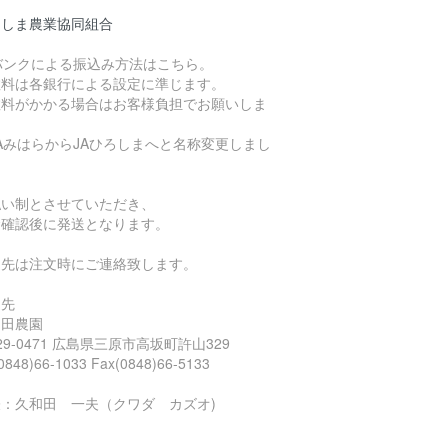
ろしま農業協同組合
バンクによる振込み方法はこちら。
数料は各銀行による設定に準じます。
数料がかかる場合はお客様負担でお願いしま
。
AみはらからJAひろしまへと名称変更しまし
）
払い制とさせていただき、
金確認後に発送となります。
込先は注文時にご連絡致します。
込先
久和田農園
29-0471 広島県三原市高坂町許山329
(0848)66-1033 Fax(0848)66-5133
表：久和田 一夫（クワダ カズオ)