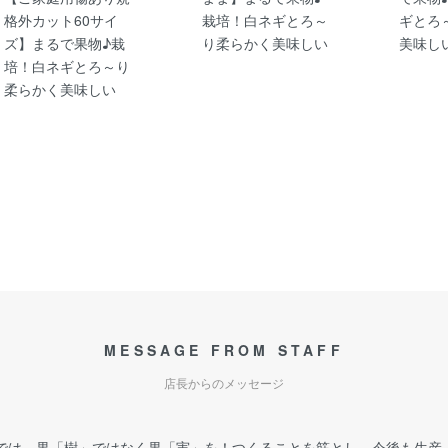
格外カット60サイ
栽培！白ネギとろ～
ギとろ
ズ】まるで果物♪栽
り柔らかく美味しい
美味しい
培！白ネギとろ～り
柔らかく美味しい
MESSAGE FROM STAFF
店長からのメッセージ
では、果「樹」ではなく果「実」を！つくることを筋とし、今後も生産