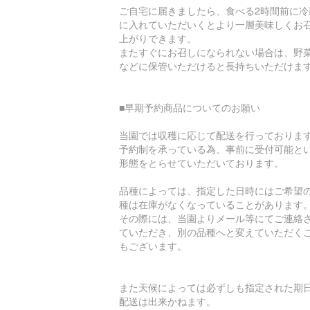
ご自宅に届きましたら、食べる2時間前に冷
に入れていただいくとより一層美味しくお
上がりできます。
またすぐにお召しになられない場合は、野
などに保管いただけると長持ちいただけま
■早期予約商品についてのお願い
当園では収穫に応じて配送を行っておりま
予約制を承っている為、事前に受付可能と
形態をとらせていただいております。
品種によっては、指定した日時にはご希望
種は在庫がなくなっていることがあります
その際には、当園よりメール等にてご連絡
ていただき、別の品種へと変えていただく
もございます。
また天候によっては必ずしも指定された期
配送は出来かねます。