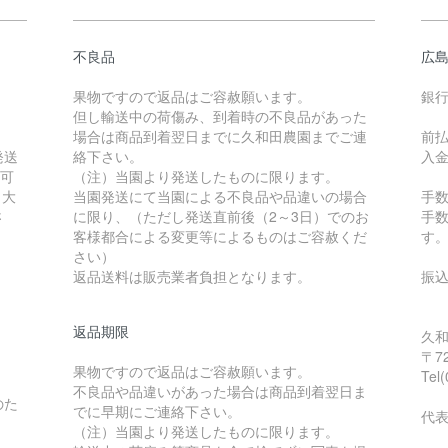
不良品
広
果物ですので返品はご容赦願います。
銀
但し輸送中の荷傷み、到着時の不良品があった
場合は商品到着翌日までに久和田農園までご連
前
発送
絡下さい。
入
用可
（注）当園より発送したものに限ります。
）大
当園発送にて当園による不良品や品違いの場合
手
さ
に限り、（ただし発送直前後（2～3日）でのお
手
客様都合による変更等によるものはご容赦くだ
す
さい）
返品送料は販売業者負担となります。
振
返品期限
〒7
果物ですので返品はご容赦願います。
Tel
不良品や品違いがあった場合は商品到着翌日ま
のた
でに早期にご連絡下さい。
代
（注）当園より発送したものに限ります。