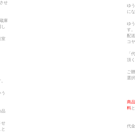
させ
ゆう
に
蔵庫
ゆ
召し
す
配
菜室
コ
「
頂
ご
選
す。
いう
商
料
の品
。
させ
代
こと