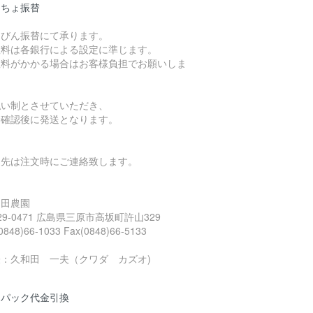
うちょ振替
うびん振替にて承ります。
数料は各銀行による設定に準じます。
数料がかかる場合はお客様負担でお願いしま
。
払い制とさせていただき、
金確認後に発送となります。
込先は注文時にご連絡致します。
久和田農園
29-0471 広島県三原市高坂町許山329
(0848)66-1033 Fax(0848)66-5133
表：久和田 一夫（クワダ カズオ)
うパック代金引換