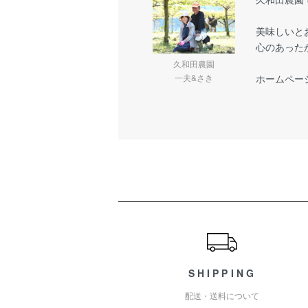
美味しいと
心のあった
久和田農園
一夫&さき
ホームペー
ショッピングガイド
SHIPPING
配送・送料について