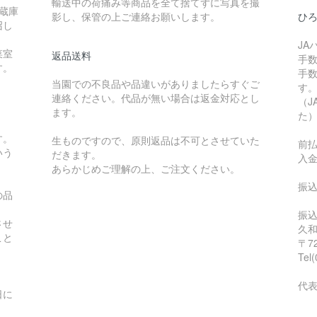
輸送中の荷痛み等商品を全て捨てずに写真を撮
蔵庫
影し、保管の上ご連絡お願いします。
ひ
召し
JA
菜室
返品送料
手
す。
手
当園での不良品や品違いがありましたらすぐご
す
連絡ください。代品が無い場合は返金対応とし
（J
ます。
た
す。
生ものですので、原則返品は不可とさせていた
前
いう
だきます。
入
あらかじめご理解の上、ご注文ください。
振
の品
。
振
させ
こと
〒7
Tel
代
日に