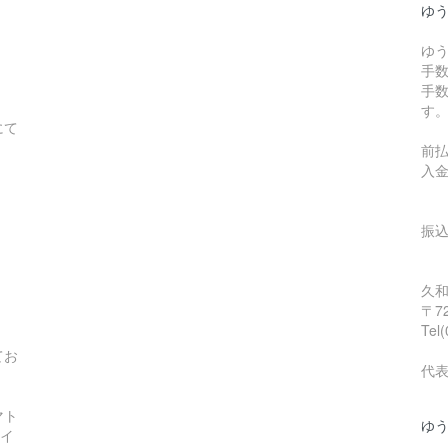
ゆ
ゆ
手
手
す
にて
前
入
振
〒7
Tel
てお
代
マト
ゆ
サイ