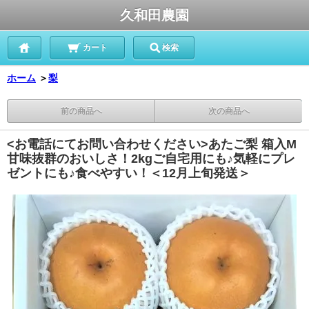
久和田農園
カート
検索
ホーム
＞
梨
前の商品へ
次の商品へ
<お電話にてお問い合わせください>あたご梨 箱入M
甘味抜群のおいしさ！2kgご自宅用にも♪気軽にプレ
ゼントにも♪食べやすい！＜12月上旬発送＞