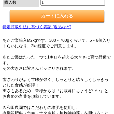
購入数
特定商取引法に基づく表記 (返品など)
あたご梨箱入M2kgです。300～700gくらいで、5～6個入り
くらいになり、2kg程度でご用意します。
あたご梨はたった一つで1キロを超える大きさに育つ品種で
す。
その大きさに皆さんビックリされます。
歯ざわりがよく甘味が強く、しっとりと瑞々しくしゃきっ
とした食感が好評！
重さもあるため、皆様からは『お歳暮にちょうどいい』と
お褒めの言葉を頂戴しています。
久和田農園ではこだわりの堆肥を使用し、
有機質肥料（魚粕・ナタネ粕・植物油粕等）を用いること