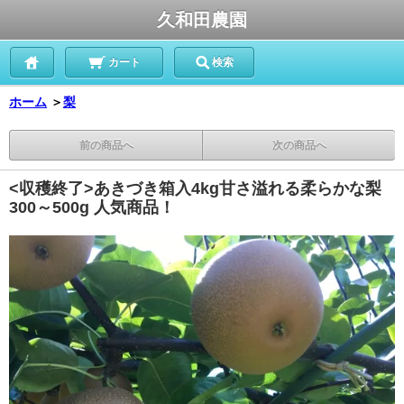
久和田農園
カート
検索
ホーム
＞
梨
前の商品へ
次の商品へ
<収穫終了>あきづき箱入4kg甘さ溢れる柔らかな梨
300～500g 人気商品！