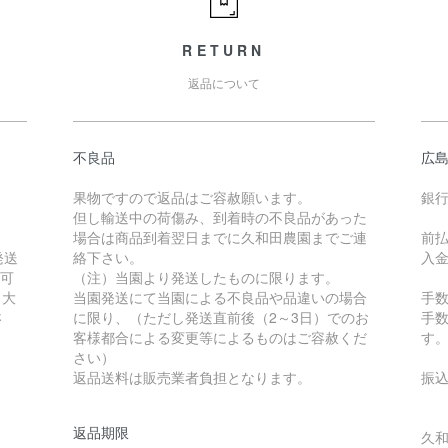
RETURN
返品について
不良品
広
果物ですので返品はご容赦願います。
銀
但し輸送中の荷傷み、到着時の不良品があった
場合は商品到着翌日までに久和田農園までご連
前
発送
絡下さい。
入
用可
（注）当園より発送したものに限ります。
）大
当園発送にて当園による不良品や品違いの場合
手
さ
に限り、（ただし発送直前後（2～3日）でのお
手
客様都合による変更等によるものはご容赦くだ
す
さい）
返品送料は販売業者負担となります。
振
返品期限