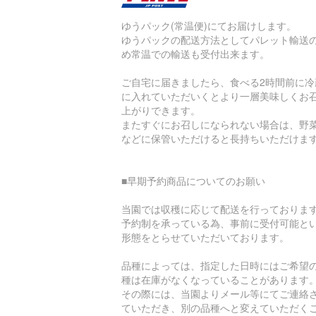
ゆうパック(常温便)にてお届けします。
ゆうパックの配送方法としてパレット輸送
め常温での輸送も受付出来ます。
ご自宅に届きましたら、食べる2時間前に冷
に入れていただいくとより一層美味しくお
上がりできます。
またすぐにお召しになられない場合は、野
などに保管いただけると長持ちいただけま
■早期予約商品についてのお願い
当園では収穫に応じて配送を行っておりま
予約制を承っている為、事前に受付可能と
形態をとらせていただいております。
品種によっては、指定した日時にはご希望
種は在庫がなくなっていることがあります
その際には、当園よりメール等にてご連絡
ていただき、別の品種へと変えていただく