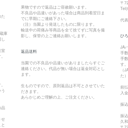
〒7
果物ですので返品はご容赦願います。
Tel
不良品や品違いがあった場合は商品到着翌日ま
のた
でに早期にご連絡下さい。
代
（注）当園より発送したものに限ります。
輸送中の荷痛み等商品を全て捨てずに写真を撮
蔵庫
影し、保管の上ご連絡お願いします。
ひ
召し
JA
菜室
返品送料
手
す。
手
当園での不良品や品違いがありましたらすぐご
す
連絡ください。代品が無い場合は返金対応とし
（J
ます。
た
す。
生ものですので、原則返品は不可とさせていた
前
いう
だきます。
入
あらかじめご理解の上、ご注文ください。
振
の品
。
振
させ
こと
〒7