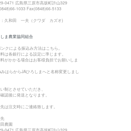
29-0471 広島県三原市高坂町許山329
(0848)66-1033 Fax(0848)66-5133
表：久和田 一夫（クワダ カズオ)
ろしま農業協同組合
バンクによる振込み方法はこちら。
数料は各銀行による設定に準じます。
数料がかかる場合はお客様負担でお願いしま
。
AみはらからJAひろしまへと名称変更しまし
）
払い制とさせていただき、
金確認後に発送となります。
込先は注文時にご連絡致します。
込先
久和田農園
29-0471 広島県三原市高坂町許山329