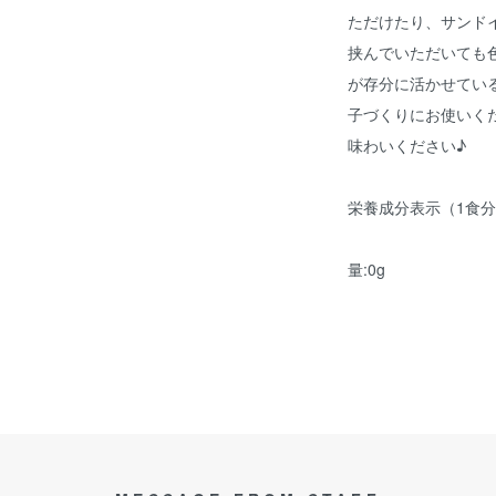
ただけたり、サンド
挟んでいただいても
が存分に活かせてい
子づくりにお使いく
味わいください♪
栄養成分表示（1食分）
脂質:0.02
量:0g