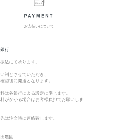
PAYMENT
お支払いについて
島銀行
行振込にて承ります。
払い制とさせていただき、
金確認後に発送となります。
数料は各銀行による設定に準じます。
数料がかかる場合はお客様負担でお願いしま
。
込先は注文時に連絡致します。
久和田農園