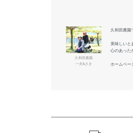
久和田農園
美味しいと
心のあった
久和田農園
一夫&さき
ホームペー
ショッピングガイド