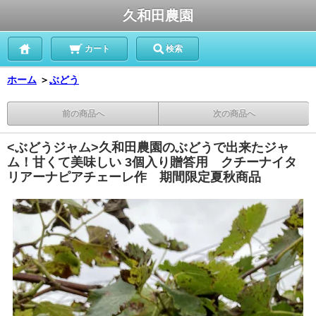
久和田農園
カート
検索
ホーム
＞
ぶどう
前の商品へ
次の商品へ
<ぶどうジャム>久和田農園のぶどうで出来たジャ
ム！甘くて美味しい 3個入り贈答用 クチーナイタ
リアーナピアチェーレ作 期間限定夏秋商品