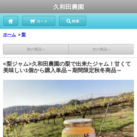
久和田農園
カート
検索
ホーム
＞
梨
前の商品へ
次の商品へ
<梨ジャム>久和田農園の梨で出来たジャム！甘くて
美味しい1個から購入単品～期間限定秋冬商品～