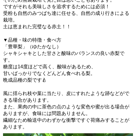
ですがそれも美味しさを追求するためには必須！
受粉も自然のみつばち達に任せる、自然の成り行きによる
栽培。
土は恵まれた完璧なる赤土！！
▼品種・味の特徴・食べ方
「豊華梨」（ゆたかなし）
シャキシャキとした甘さと酸味のバランスの良い赤梨で
す。
糖度は14度ほどで高く、酸味があるため、
甘いばっかりでなくどんどん食べれる梨。
晩成品種の梨です🍐
風に揺られ枝や葉に当たり、皮にすれたような跡などがで
きる場合があります。
また、果肉の中に茶色の点のような変色や蜜が出る場合が
ありますが、食味には問題ありません。
繊細なため輸送中のわずかな衝撃ですぐ荷痛みすることが
あります。