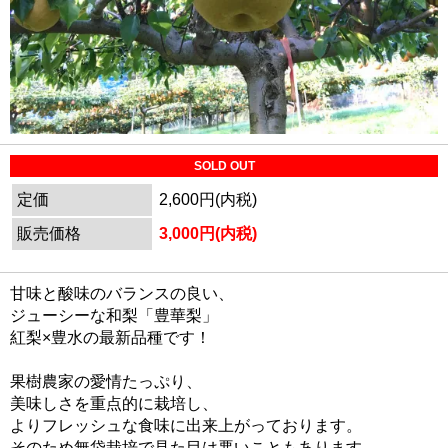
SOLD OUT
定価
2,600円(内税)
販売価格
3,000円(内税)
甘味と酸味のバランスの良い、
ジューシーな和梨「豊華梨」
紅梨×豊水の最新品種です！
果樹農家の愛情たっぷり、
美味しさを重点的に栽培し、
よりフレッシュな食味に出来上がっております。
そのため無袋栽培で見た目は悪いこともあります。