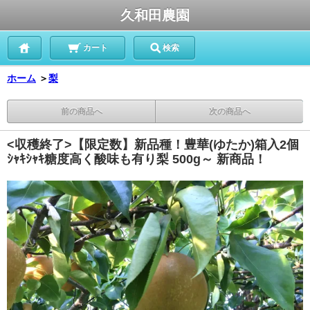
久和田農園
カート
検索
ホーム
＞
梨
前の商品へ
次の商品へ
<収穫終了>【限定数】新品種！豊華(ゆたか)箱入2個
ｼｬｷｼｬｷ糖度高く酸味も有り梨 500g～ 新商品！