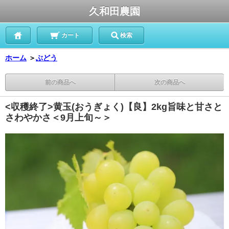
久和田農園
カート
検索
ホーム
＞
ぶどう
前の商品へ
次の商品へ
<収穫終了>黄玉(おうぎょく)【良】2kg旨味と甘さと
さわやかさ＜9月上旬～＞