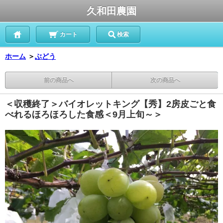
久和田農園
カート
検索
ホーム
＞
ぶどう
前の商品へ
次の商品へ
＜収穫終了＞バイオレットキング【秀】2房皮ごと食
べれるほろほろした食感＜9月上旬～＞