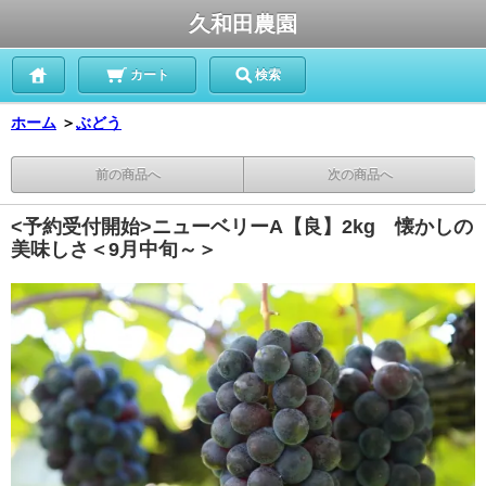
久和田農園
カート
検索
ホーム
＞
ぶどう
前の商品へ
次の商品へ
<予約受付開始>ニューベリーA【良】2kg 懐かしの
美味しさ＜9月中旬～＞