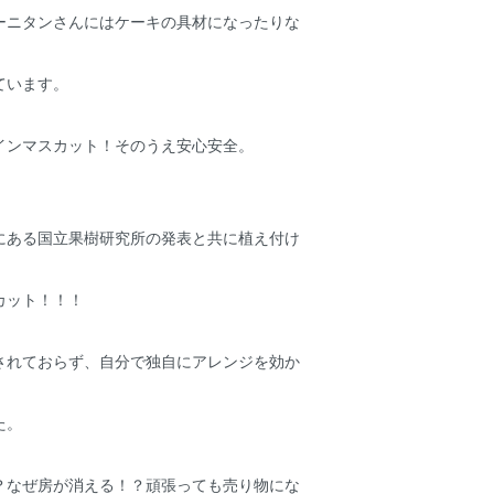
ーニタンさんにはケーキの具材になったりな
ています。
インマスカット！そのうえ安心安全。
にある国立果樹研究所の発表と共に植え付け
カット！！！
されておらず、自分で独自にアレンジを効か
た。
？なぜ房が消える！？頑張っても売り物にな