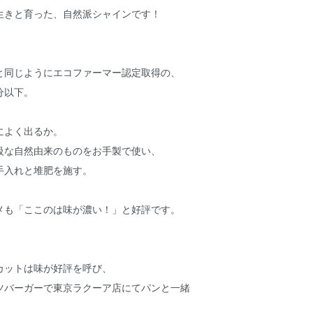
生きと育った、自然派シャインです！
と同じようにエコファーマー認定取得の、
分以下。
によく出るか。
級な自然由来のものをお手製で使い、
手入れと堆肥を施す。
メも「ここのは味が濃い！」と好評です。
カットは味が好評を呼び、
ツバーガーで東京ラクーア店にてパンと一緒