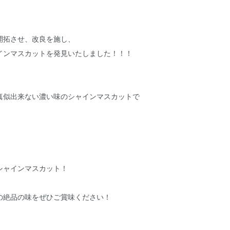
開拓させ、改良を施し、
インマスカットを発見いたしました！！！
真似出来ない濃い味のシャインマスカットで
、
シャインマスカット！
の絶品の味をぜひご賞味ください！