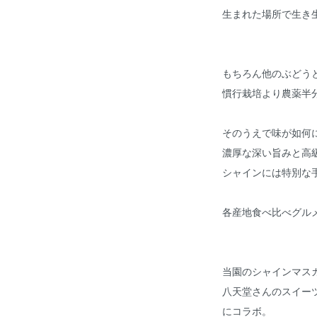
生まれた場所で生き
もちろん他のぶどう
慣行栽培より農薬半
そのうえで味が如何
濃厚な深い旨みと高
シャインには特別な
各産地食べ比べグル
当園のシャインマス
八天堂さんのスイー
にコラボ。