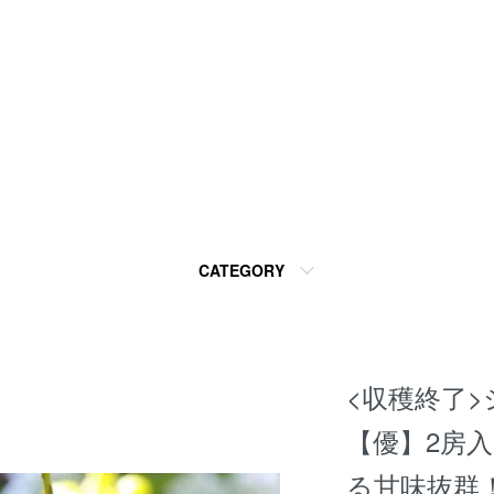
CATEGORY
<収穫終了
【優】2房
る甘味抜群