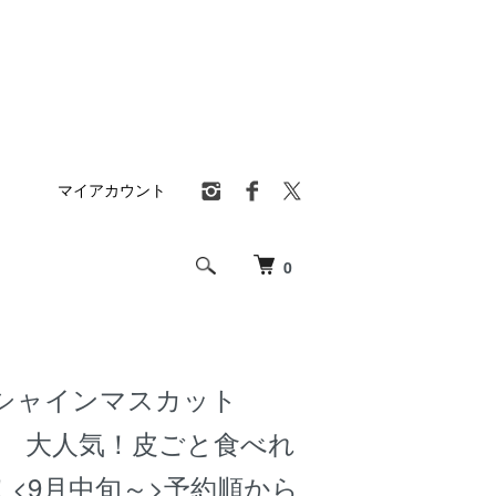
マイアカウント
0
>シャインマスカット
入 大人気！皮ごと食べれ
！<9月中旬～>予約順から